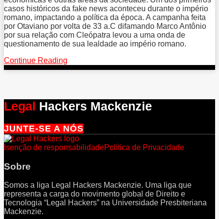
casos históricos da fake news aconteceu durante o império
romano, impactando a política da época. A campanha feita
por Otaviano por volta de 33 a.C difamando Marco Antônio
por sua relação com Cleópatra levou a uma onda de
questionamento de sua lealdade ao império romano.
Continue Reading
Fake
News
Legal
Hackers Mackenzie
JUNTE-SE A NÓS
RSS
TikTok
LinkedIn
Spotify
YouTube
Isenção de responsabilidade
Política de Privacidade
Sobre
Somos a liga Legal Hackers Mackenzie. Uma liga que
representa a carga do movimento global de Direito e
Tecnologia “Legal Hackers” na Universidade Presbiteriana
Mackenzie.